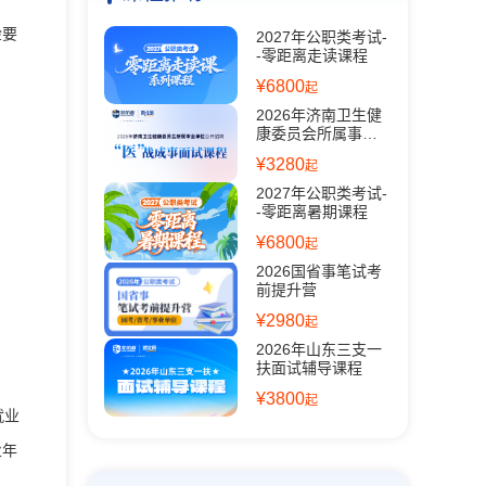
检要
2027年公职类考试-
-零距离走读课程
¥6800
起
2026年济南卫生健
康委员会所属事业
单位公开招聘面试
¥3280
起
课程
2027年公职类考试-
-零距离暑期课程
¥6800
起
2026国省事笔试考
前提升营
¥2980
起
2026年山东三支一
扶面试辅导课程
¥3800
起
就业
业年