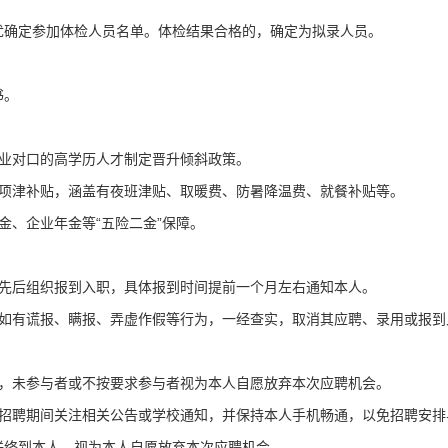
立即下载
优确定参加体检人员名单。体检结果合格的，确定为拟录人员。
我已阅读并同意
《用户服务条款及隐私政策》
首次登录自动注册账号
收不到验证码?
书。
专业对口的高学历人才制定晋升倾斜政策。
多项津补贴，涵盖有夜班津贴、取暖费、防暑降温费、就餐补贴等。
金、企业年金等“五险二金”保障。
分先后组织报到入职，具体报到时间提前一个月左右通知本人。
，如有谎报、瞒报、弄虚作假等行为，一经查实，取消其应聘、录用或报到
节，未参与者或不按要求参与者视为本人自愿放弃本次应聘机会。
在招聘期间关注相关公告或学校通知，并保持本人手机畅通，以免招聘安排
联络到本人，视为本人自愿放弃本次应聘机会。