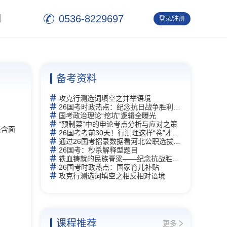
0536-8229697
们
登录/注册
退 出
备考资料
攻克行测选词填空之并举语境
26国考时政热点：纪念抗日战争胜利80周年
国考政治理论“挖坑”逻辑全曝光
“预制菜”中的申论考点分析与应对之策
核含面
26国考考前30天！行测理这样“卷”才能赢
通过26国考招录数据看河北公职选拔新逻辑
26国考：秒杀解释型题目
铁血铸就的民族脊梁——纪念抗战胜利80周年
26国考时政热点：国家育儿补贴
攻克行测选词填空之相反相对语境
课程推荐
更多