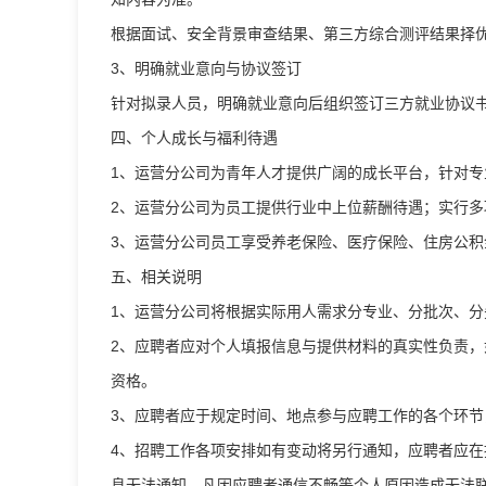
根据面试、安全背景审查结果、第三方综合测评结果择
3、明确就业意向与协议签订
针对拟录人员，明确就业意向后组织签订三方就业协议
四、个人成长与福利待遇
1、运营分公司为青年人才提供广阔的成长平台，针对
2、运营分公司为员工提供行业中上位薪酬待遇；实行
3、运营分公司员工享受养老保险、医疗保险、住房公积
五、相关说明
1、运营分公司将根据实际用人需求分专业、分批次、
2、应聘者应对个人填报信息与提供材料的真实性负责
资格。
3、应聘者应于规定时间、地点参与应聘工作的各个环
4、招聘工作各项安排如有变动将另行通知，应聘者应
息无法通知。凡因应聘者通信不畅等个人原因造成无法