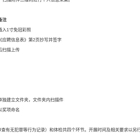
备注
插入1寸免冠彩照
《应聘信息表》第2页抄写并签字
后扫描上传
登录/注册
资料下载
单独建立文件夹，文件夹内扫描件
*
手机号:
*
手机号:
以奖项命名
*
验证码:
获取验证码
*
验证码:
获取验证码
审查有无犯罪等行为记录）和体检共四个环节。开展时间及相关要求以另
登录