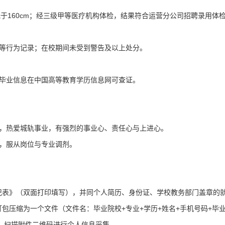
不低于160cm；经三级甲等医疗机构体检，结果符合运营分公司招聘录用体
逃等行为记录；在校期间未受到警告及以上处分。
，毕业信息在中国高等教育学历信息网可查证。
实，热爱城轨事业，有强烈的事业心、责任心与上进心。
，服从岗位与专业调剂。
记表》（双面打印填写），并同个人简历、身份证、学校教务部门盖章的
包压缩为一个文件（文件名：毕业院校+专业+学历+姓名+手机号码+毕
；扫描附件二维码进行个人信息采集。