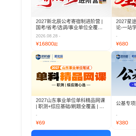
2027新北辰公考寄宿制进阶营 |
2027星
国考/省考/选调/事业单位全覆盖 |
论-一站
吃住学一体高三式集训
2026.08.28 -
-
¥16800
¥680
起
2027山东事业单位单科精品网课
公基专项
| 职测+综应基础/刷题全覆盖 | 山
东统考适配
-
-
¥69
¥380