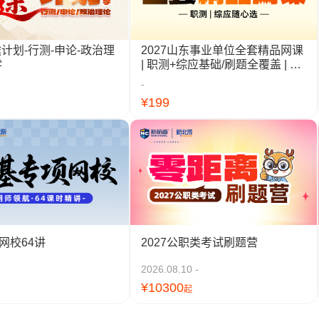
途计划-行测-申论-政治理
2027山东事业单位全套精品网课
学
| 职测+综应基础/刷题全覆盖 | 山
东统考适配
-
登录/注册
¥199
*
手机号:
*
验证码:
获取验证码
登录
网校64讲
2027公职类考试刷题营
我已阅读并同意
《用户服务条款及隐私政策》
2026.08.10 -
¥10300
起
首次登录自动注册账号
收不到验证码?