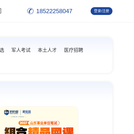
18522258047
们
登录/注册
退 出
选
军人考试
本土人才
医疗招聘