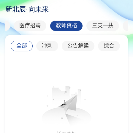
新北辰·向未来
才
医疗招聘
教师资格
三支一扶
全部
冲刺
公告解读
综合