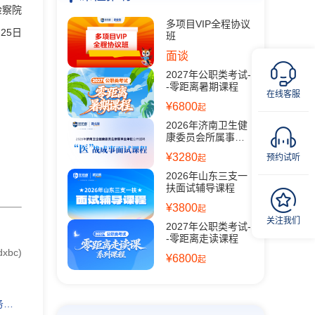
检察院
多项目VIP全程协议
月25日
班
面谈
2027年公职类考试-
-零距离暑期课程
在线客服
¥6800
起
2026年济南卫生健
康委员会所属事业
单位公开招聘面试
¥3280
预约试听
起
课程
2026年山东三支一
扶面试辅导课程
¥3800
起
关注我们
2027年公职类考试-
-零距离走读课程
xbc)
¥6800
起
示