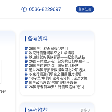
0536-8229697
们
登录/注册
退 出
备考资料
26国考：秒杀解释型题目
攻克行测选词填空之并举语境
铁血铸就的民族脊梁——纪念抗战胜利80周年
26国考时政热点：纪念抗日战争胜利80周年
26国考时政热点：国家育儿补贴
通过26国考招录数据看河北公职选拔新逻辑
攻克行测选词填空之相反相对语境
“预制菜”中的申论考点分析与应对之策
国考政治理论“挖坑”逻辑全曝光
26国考考前30天！行测理这样“卷”才能赢
节假
课程推荐
更多