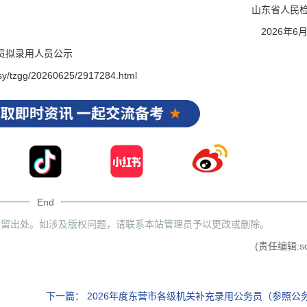
山东省人民
2026年6
登录/注册
员拟录用人员公示
资料下载
sy/tzgg/20260625/2917284.html
*
手机号:
*
手机号:
*
验证码:
获取验证码
*
验证码:
获取验证码
登录
立即下载
End
我已阅读并同意
《用户服务条款及隐私政策》
保留出处。如涉及版权问题，请联系本站管理员予以更改或删除。
首次登录自动注册账号
收不到验证码?
(责任编辑:sd
下一篇：
2026年度东营市各级机关补充录用公务员（参照公务员法管理人员）拟录用人员公