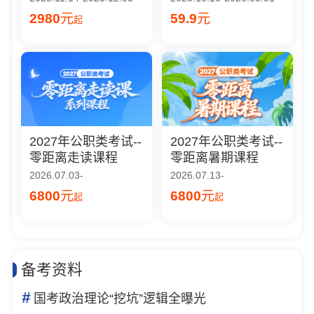
2980
元
59.9
元
起
2027年公职类考试--
2027年公职类考试--
零距离走读课程
零距离暑期课程
2026.07.03-
2026.07.13-
6800
元
6800
元
起
起
备考资料
#
国考政治理论“挖坑”逻辑全曝光