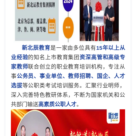
新北辰教育
是一家由多位具有
15年以上从
业经验
的知名上市教育集团
资深高管和高级专
家教师
联合创立的职业教育培训机构，专注从
事
公务员、事业单位、教师招聘、国企、人才
选拔
等公职类考试培训服务。汇聚行业明师，
深入完善特色教研体系，不断为国家机关和公
共部门输送
高素质公职人才
。