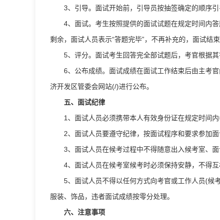
3、引导。面试开始前，引导员按抽签确定的顺序
4、面试。考生按照提供的面试试题在规定时间内
剩余，面试人员表示“答题完毕”，不再补充的，面试结
5、评分。面试考生回答完全部试题后，考官根据
6、公布成绩。面试成绩在面试工作结束后由主考官向考生集
济开发区管委会网站(/)进行公布。
五、面试纪律
1、面试人员必须携带本人有效身份证在规定时间
2、面试人员要遵守纪律，按面试程序和要求参加
3、面试人员在候考过程中不得随意出入候考室、
4、面试人员在候考室候考时必须保持安静，不得
5、面试人员不得以任何方式向考官或工作人员(候
服装、饰品，违者面试成绩按零分处理。
六、注意事项