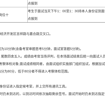
点报到
考生于面试当天下午1：00至1：30持本人身份证到
岗位十
点报到
宁经济开发区吉祥路与嘉合路交叉口。
10分钟(含备考室审题思考5分钟，面试室答题5分钟)。
，尾数四舍五入。成绩由考官当场评判，在本场面试结束后统一向面试人
定考察体检对象;面试成绩相同者，由面试组织实施部门组织加试，根据加
分为80分，低于80分者不得进入考察体检范围。
效身份证进入指定候考室，并上交所有通讯工具。
始时仍未到达的，以到达时间依次抽取剩余签号。面试开始时仍未到达指定