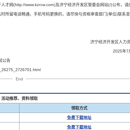
ttp://www.kzrcw.com)及济宁经济开发区管委会网站(/)公布，
时所留电话畅通，手机号码更换的，请尽快与资格审查部门(单位)联系
登录
立即下载
。
我已阅读并同意
《用户服务条款及隐私政策》
首次登录自动注册账号
收不到验证码?
济宁经济开发区人力
2025年
试公告
rt_26275_2726701.html
End
活动推荐、资料领取
领取方式
免费下载地址
免费下载地址