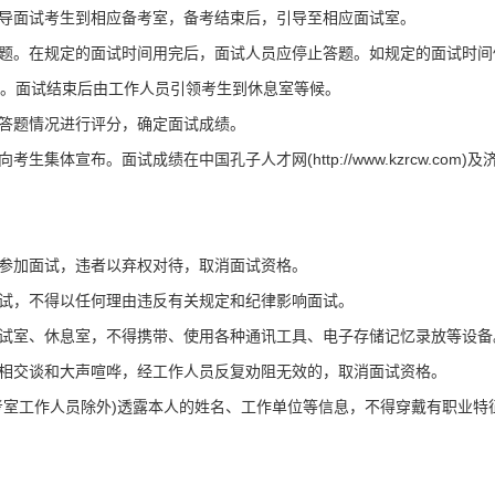
引导面试考生到相应备考室，备考结束后，引导至相应面试室。
答题。在规定的面试时间用完后，面试人员应停止答题。如规定的面试时间
束。面试结束后由工作人员引领考生到休息室等候。
其答题情况进行评分，确定面试成绩。
体宣布。面试成绩在中国孔子人才网(http://www.kzrcw.com)及
内参加面试，违者以弃权对待，取消面试资格。
面试，不得以任何理由违反有关规定和纪律影响面试。
面试室、休息室，不得携带、使用各种通讯工具、电子存储记忆录放等设备
登录/注册
资料下载
互相交谈和大声喧哗，经工作人员反复劝阻无效的，取消面试资格。
考室工作人员除外)透露本人的姓名、工作单位等信息，不得穿戴有职业特
*
手机号:
*
手机号:
*
验证码:
获取验证码
*
验证码:
获取验证码