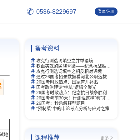
0536-8229697
们
登录/注册
退 出
备考资料
攻克行测选词填空之并举语境
铁血铸就的民族脊梁——纪念抗战胜利80周年
攻克行测选词填空之相反相对语境
通过26国考招录数据看河北公职选拔新逻辑
26国考时政热点：国家育儿补贴
国考政治理论“挖坑”逻辑全曝光
26国考时政热点：纪念抗日战争胜利80周年
26国考考前30天！行测理这样“卷”才能赢
26国考：秒杀解释型题目
“预制菜”中的申论考点分析与应对之策
面试地
课程推荐
更多