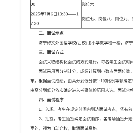
00
岗位六
2025年7月6日13:30——1
岗位七、岗位八、岗位九、
7:30
二、面试地点
济宁修文外国语学校(西校门)小学教学楼一楼，济
三、面试方式
面试采取结构化面试的方式进行。每名考生面试时间为
面试采用百分制计分，成绩计算到小数点后两位数
布。根据面试成绩，由高分到低分按1:1的比例等额确
由高分到低分依次确定进入考察体检范围人选。面试合格
四、面试程序
1、入场。考生在规定时间内到达面试考点，凭有
2、抽签。考生抽签确定面试顺序，各考场抽签开
室的，视为自动弃权，取消面试资格。