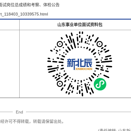
*
验证码:
获取验证码
员面试岗位总成绩和考察、体检公告
rt_118403_10339575.html
登录
立即下载
山东事业单位面试资料包
我已阅读并同意
《用户服务条款及隐私政策》
首次登录自动注册账号
收不到验证码?
End
件未经许可不得转载，转载请保留出处。
(责任编辑: 山东新