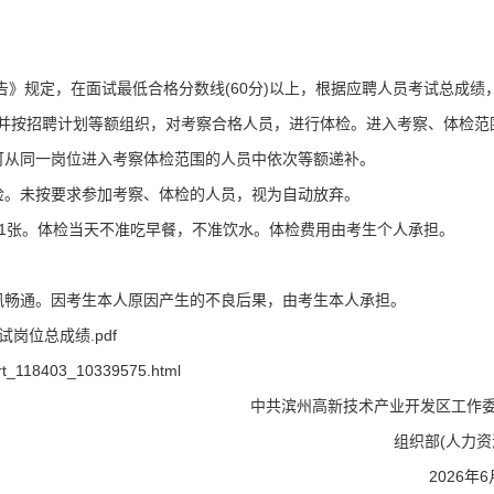
告》规定，在面试最低合格分数线(60分)以上，根据应聘人员考试总成绩
，并按招聘计划等额组织，对考察合格人员，进行体检。进入考察、体检范
可从同一岗位进入考察体检范围的人员中依次等额递补。
检。未按要求参加考察、体检的人员，视为自动放弃。
1张。体检当天不准吃早餐，不准饮水。体检费用由考生个人承担。
讯畅通。因考生本人原因产生的不良后果，由考生本人承担。
岗位总成绩.pdf
登录/注册
资料下载
rt_118403_10339575.html
中共滨州高新技术产业开发区工作
*
手机号:
*
手机号:
组织部(人力资
2026年
*
验证码:
获取验证码