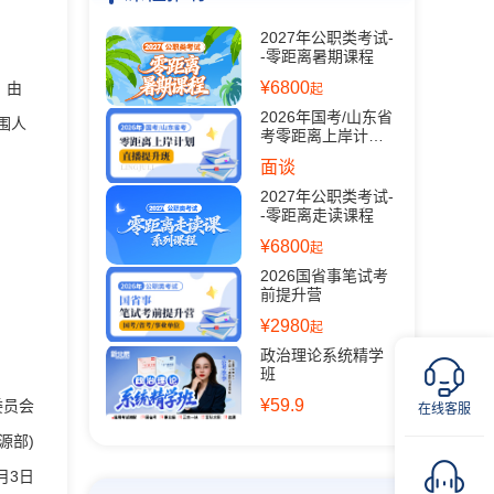
2027年公职类考试-
-零距离暑期课程
¥6800
，由
起
2026年国考/山东省
围人
考零距离上岸计划
（直播提升班）
面谈
2027年公职类考试-
-零距离走读课程
¥6800
起
2026国省事笔试考
前提升营
¥2980
起
政治理论系统精学
班
¥59.9
委员会
在线客服
源部)
6月3日