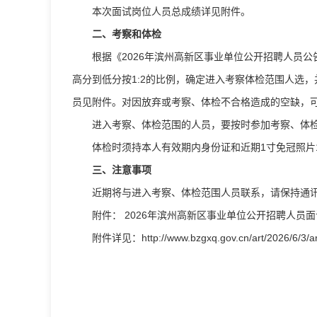
本次面试岗位人员总成绩详见附件。
二、考察和体检
根据《2026年滨州高新区事业单位公开招聘人员公
高分到低分按1:2的比例，确定进入考察体检范围人选
员见附件。对因放弃或考察、体检不合格造成的空缺，
进入考察、体检范围的人员，要按时参加考察、体
体检时须持本人有效期内身份证和近期1寸免冠照片
三、注意事项
近期将与进入考察、体检范围人员联系，请保持通
附件： 2026年滨州高新区事业单位公开招聘人员面试
附件详见：http://www.bzgxq.gov.cn/art/2026/6/3/a