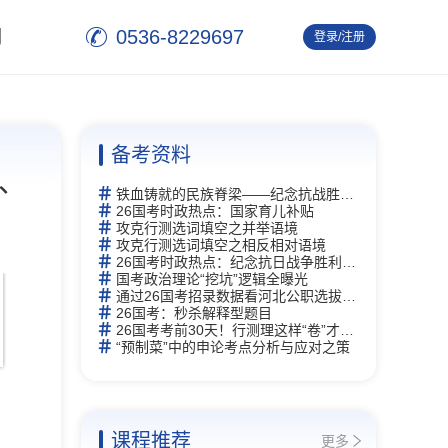
0536-8229697
们
登录/注册
退 出
备考资料
、
铁血铸就的民族脊梁——纪念抗战胜利80周年
26国考时政热点：国家育儿补贴
攻克行测选词填空之并举语境
攻克行测选词填空之相反相对语境
26国考时政热点：纪念抗日战争胜利80周年
国考政治理论“挖坑”逻辑全曝光
通过26国考招录数据看河北公职选拔新逻辑
26国考：秒杀解释型题目
26国考考前30天！行测理这样“卷”才能赢
“预制菜”中的申论考点分析与应对之策
课程推荐
更多