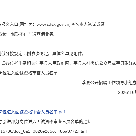
m
口(网址为：www.sdsx.gov.cn)查询本人笔试成绩。
试成绩，逾期不再开通查询业务。
到低分按规定比例依次确定。具体名单见附件。
请各位考生密切关注莘县人民政府网、莘县人社微信公众号或莘县融媒A
分岗位进入面试资格审查人员名单
莘县公开招聘工作领导小组
登录/注册
资料下载
2026年
*
手机号:
*
手机号:
位进入面试资格审查人员名单.pdf
人才引进部分岗位进入面试资格审查人员名单的通知
*
验证码:
获取验证码
*
验证码:
获取验证码
15736/doc_6a1ff0026e2d5ccf48ba3772.html