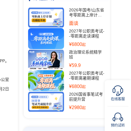
2026年国考/山东省
考零距离上岸计划
（直播提升班）
面谈
2027年公职类考试-
-零距离走读课程
¥6800
起
政治理论系统精学
班
PP。
¥59.9
2027年公职类考试-
-零距离暑期课程
办公室
¥6800
起
6月2日
2026国省事笔试考
前提升营
在线客服
¥2980
起
预约试听