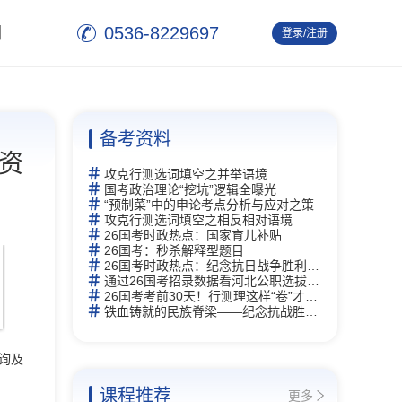
0536-8229697
们
登录/注册
退 出
备考资料
资
攻克行测选词填空之并举语境
国考政治理论“挖坑”逻辑全曝光
“预制菜”中的申论考点分析与应对之策
攻克行测选词填空之相反相对语境
26国考时政热点：国家育儿补贴
26国考：秒杀解释型题目
26国考时政热点：纪念抗日战争胜利80周年
通过26国考招录数据看河北公职选拔新逻辑
26国考考前30天！行测理这样“卷”才能赢
铁血铸就的民族脊梁——纪念抗战胜利80周年
询及
课程推荐
更多