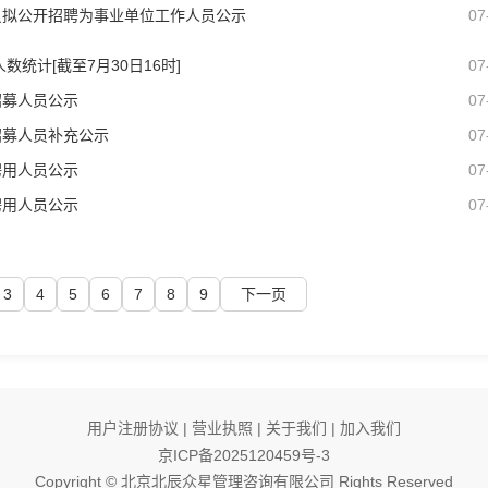
人员拟公开招聘为事业单位工作人员公示
07
数统计[截至7月30日16时]
07
招募人员公示
07
拟招募人员补充公示
07
聘用人员公示
07
聘用人员公示
07
3
4
5
6
7
8
9
下一页
用户注册协议
|
营业执照
|
关于我们
|
加入我们
京ICP备2025120459号-3
Copyright © 北京北辰众星管理咨询有限公司 Rights Reserved