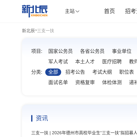
首页
招考
主站
新北辰
三支一扶
>
项目:
国家公务员
各省公务员
事业单位
军人考试
本土人才
医疗招聘
教
分类:
全部
招考公告
考试大纲
职位表
面试名单
资格复审
体检体测
递
资讯
三支一扶
| 2026年德州市高校毕业生“三支一扶”拟招