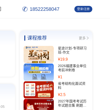
18522258047
们
登录/注册
退 出
课程推荐
更多
星途计划-专项研习
班-作文
¥19.9
2026福建事业单位
考前冲刺卷
¥1
省考结构化面试资
料
¥2.5
2027年国考考试历
年试题合集 刷题必
-05
备