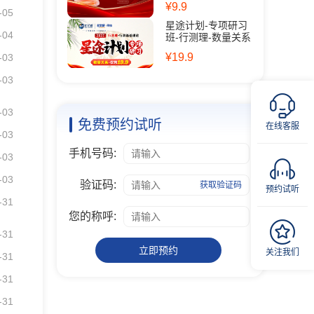
¥9.9
-05
星途计划-专项研习
-04
班-行测理-数量关系
¥19.9
-03
-03
-03
免费预约试听
在线客服
-03
手机号码:
-03
-03
验证码:
获取验证码
预约试听
-31
您的称呼:
-31
立即预约
关注我们
-31
-31
-31