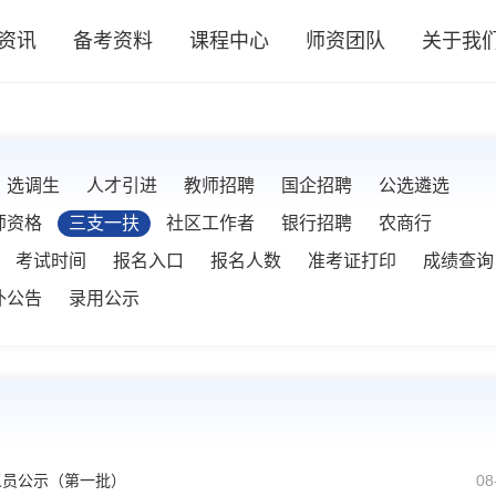
资讯
备考资料
课程中心
师资团队
关于我
选调生
人才引进
教师招聘
国企招聘
公选遴选
师资格
三支一扶
社区工作者
银行招聘
农商行
考试时间
报名入口
报名人数
准考证打印
成绩查询
补公告
录用公示
募人员公示（第一批）
08