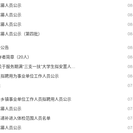
招募人员公示
08
招募人员公示
08
招募人员公示
08
拟招募人员公示（第四批）
08
登录/注册
检公告
08
*
手机号:
作者简章（20人）
08
服务期满“三支一扶”大学生拟安置人员的公示
08
*
验证码:
获取验证码
人员拟聘用为事业单位工作人员公示
08
示
07
登录
招聘为乡镇事业单位工作人员拟聘用人员公示
07
我已阅读并同意
《用户服务条款及隐私政策》
招募人员公示
07
首次登录自动注册账号
收不到验证码?
招募递补进入体检范围人员名单
07
招募人员公示
07